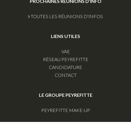
PROCHAINES RÉUNIONS D’INFO
TOUTES LES RÉUNIONS D'INFOS
LIENS UTILES
VAE
RÉSEAU PEYREFITTE
CANDIDATURE
CONTACT
LE GROUPE PEYREFITTE
PEYREFITTE MAKE-UP
Tous droits réservés © peyrefitte-esthetique.com
|
Mentions légales
|
Politique de confidentialité
|
Conditions d'utilisations
|
Groupe