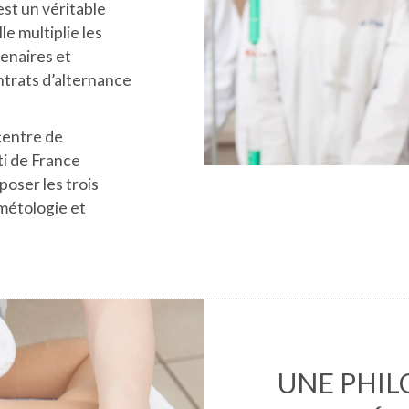
est un véritable
le multiplie les
enaires et
ntrats d’alternance
centre de
i de France
poser les trois
métologie et
UNE PHIL