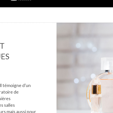
ET
ES
Il témoigne d’un
ratoire de
nières
s salles
urs mais aussi pour